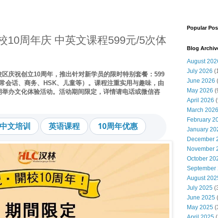
Popular Pos
10周年庆 中英文课程599元/5次体
Blog Archiv
August 202
July 2026
(
校区庆祝创立10周年，推出针对新学员的限时特别套餐：599
June 2026
常会话、商务、HSK、儿童等）。课程注重实用与趣味，由
May 2026
(
期举办文化体验活动。活动期间限定，详情请电话或微信咨
April 2026
(
March 202
February 2
中文培训
英语课程
10周年优惠
January 20
December 
November 
October 20
September
August 202
July 2025
(
June 2025
May 2025
(
April 2025
(