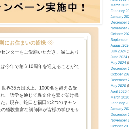
March 202
February 2
January 20
December 
November 
October 20
September
圳にお住まいの皆様
August 202
July 2024
(
学センターをご愛顧いただき、誠にあり
June 2024
。
May 2024
(
は今年で創立10周年を迎えることがで
December 
October 20
December 
May 2020
(
、世界35カ国以上、1000名を超える受
April 2020
(
られ、語学を通じて異文化を繋ぐ架け橋
March 202
た。現在、蛇口と福田の2つのキャン
February 2
January 20
上の経験豊富な講師陣が皆様の学びをサ
December 
。
November 
October 20