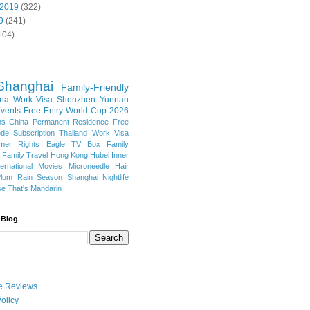
 2019
(322)
9
(241)
104)
Shanghai
Family-Friendly
na Work Visa
Shenzhen
Yunnan
vents
Free Entry
World Cup 2026
ns
China Permanent Residence
Free
e Subscription
Thailand
Work Visa
mer Rights
Eagle TV Box
Family
a
Family Travel
Hong Kong
Hubei
Inner
ternational Movies
Microneedle Hair
Plum Rain Season
Shanghai Nightlife
se
That's Mandarin
 Blog
ate Reviews
olicy