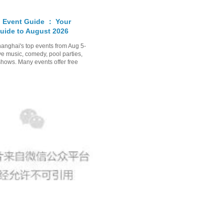
 Event Guide ： Your
uide to August 2026
anghai's top events from Aug 5-
ve music, comedy, pool parties,
shows. Many events offer free