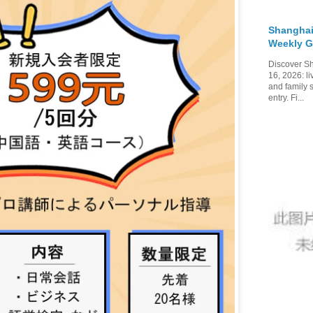
Shanghai
Weekly G
Discover Sh
16, 2026: li
and family 
entry. Fi...