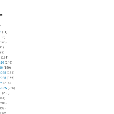
ts
e
6
(11)
163)
(146)
91)
99)
6
(191)
026
(149)
26
(159)
2025
(164)
2025
(166)
25
(216)
 2025
(226)
5
(253)
314)
(284)
332)
330)