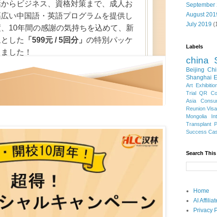
話からビジネス、資格対策まで、成人お
September
August 201
幅広い中国語・英語プログラムを提供し
July 2019
(
、10年間の感謝の気持ちを込めて、新
象とした
「599元 / 5回分」
の特別パッケ
Labels
しました！
china
Beijing
Chi
Shanghai E
Art Exhibitio
Trial
QR Cod
Asia
Consu
Reunion Vis
Mongolia
In
Transplant
Success Ca
Search This
Home
AI Affili
Privacy P