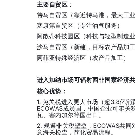
主要自贸区
：
特马自贸区（靠近特马港，最大工
塞康第自贸区（专注油气服务）
阿散蒂科技园区（科技与轻型制造
沙马自贸区（新建，目标农产品加
阿菲亚特殊经济区（农产品加工）
进入加纳市场可辐射西非国家经济
核心优势：
1.
3.8
免关税进入更大市场（超
亿消
ECOWAS
成员国，中国企业可零关
瓦、塞内加尔等国出口。
2.
ECOWAS
规避非关税壁垒：
共同
意海关检查，简化贸易流程。