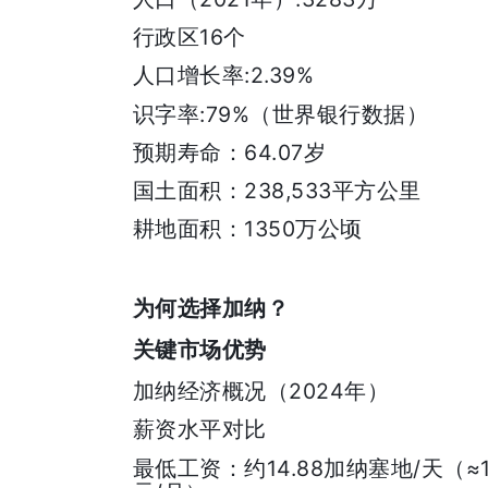
16
行政区
个
:2.39%
人口增长率
:79%
识字率
（世界银行数据）
64.07
预期寿命：
岁
238,533
国土面积：
平方公里
1350
耕地面积：
万公顷
为何选择加纳？
关键市场优势
2024
加纳经济概况（
年）
薪资水平对比
14.88
/
≈
最低工资：约
加纳塞地
天（