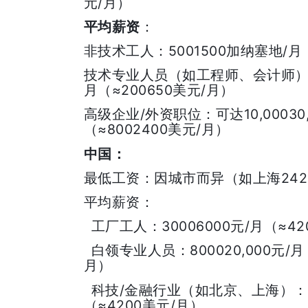
/
元
月）
平均薪资
：
5001500
/
非技术工人：
加纳塞地
月
技术专业人员（如工程师、会计师
≈200650
/
月（
美元
月）
/
10,00030
高级企业
外资职位：可达
≈8002400
/
（
美元
月）
中国：
242
最低工资：因城市而异（如上海
平均薪资：
30006000
/
≈42
工厂工人：
元
月（
800020,000
/
白领专业人员：
元
月
月）
/
科技
金融行业（如北京、上海）：
≈4200
/
（
美元
月）