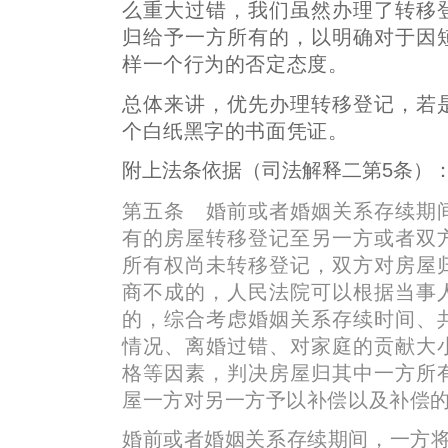
么重大过错，我们虽然办理了转移
归给予一方所有的，以明确对于因
样一个行为的否定态度。
总体来讲，优先办理转移登记，若
个白纸黑字的书面凭证。
附上法条依据（司法解释二第5条）
第五条 婚前或者婚姻关系存续期
有的房屋转移登记至另一方或者双
所有权尚未转移登记，双方对房屋
商不成的，人民法院可以根据当事
的，综合考虑婚姻关系存续时间、
情况、离婚过错、对家庭的贡献大
格等因素，判决房屋归其中一方所
屋一方对另一方予以补偿以及补偿
婚前或者婚姻关系存续期间，一方