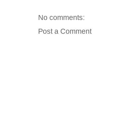
No comments:
Post a Comment