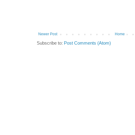
Newer Post
Home
Subscribe to:
Post Comments (Atom)