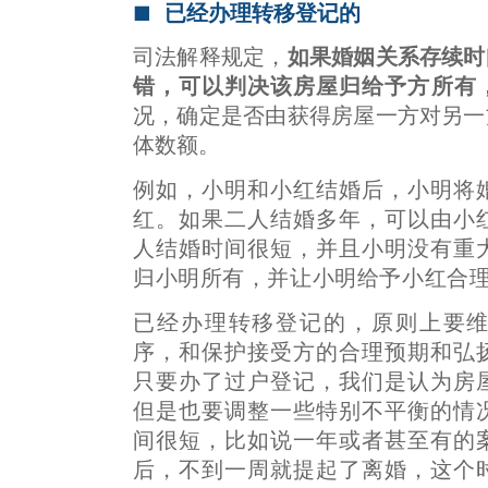
■
已经办理转移登记的
司法解释规定，
如果婚姻关系存续时
错，可以判决该房屋归给予方所有
况，确定是否由获得房屋一方对另一
体数额。
例如，小明和小红结婚后，小明将
红。如果二人结婚多年，可以由小
人结婚时间很短，并且小明没有重
归小明所有，并让小明给予小红合
已经办理转移登记的，原则上要
序，和保护接受方的合理预期和弘
只要办了过户登记，我们是认为房
但是也要调整一些特别不平衡的情
间很短，比如说一年或者甚至有的
后，不到一周就提起了离婚，这个