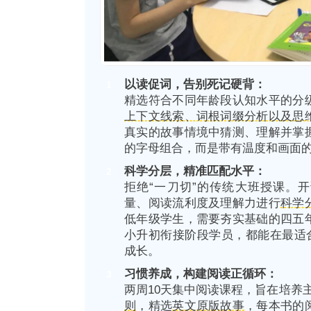
以读促词，告别死记硬背：
1
精选符合不同年龄段认知水平的分
上下文线索、词根词缀分析以及思
真实的故事情境中猜测、理解并掌
的字母组合，而是带有温度和画面
科学分层，精准匹配水平：
2
拒绝“一刀切”的传统大班授课。
量、阅读流利度及理解力进行
科学
低年级学生，需要夯实基础的四五
小升初衔接阶段学员，都能在最适合
成长。
习惯养成，构建阅读正循环：
3
两周10天集中阅读课程，旨在培养
则
，精选
英文原版故事
，每本书的