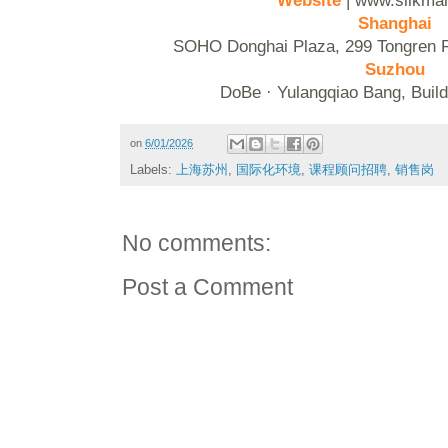
Website
| www.silkma
Shanghai
SOHO Donghai Plaza, 299 Tongren 
Suzhou
DoBe · Yulangqiao Bang, Buil
on
6/01/2026
Labels:
上海苏州
,
国际化环境
,
课程顾问招聘
,
销售岗
No comments:
Post a Comment