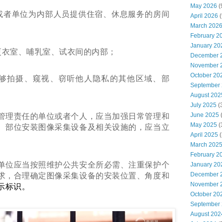
May 2026
(
或者单位为内部人员提供住宿、休息服务的房间
April 2026
(
March 202
February 2
January 20
更衣室、哺乳室、试衣间的内部；
December 
November 
October 20
够拍摄、窥视、窃听他人隐私的其他区域、部
September
August 202
July 2025
(
June 2025
管理责任的单位或者个人，应当加强日常管理和
May 2025
(
、部位安装图像采集设备及相关设施的，应当立
April 2025
(
。
March 202
February 2
单位应当按照维护公共安全所必需、注重保护个
January 20
December 
求，合理确定图像采集设备的安装位置、角度和
November 
示标识。
October 20
September
August 202