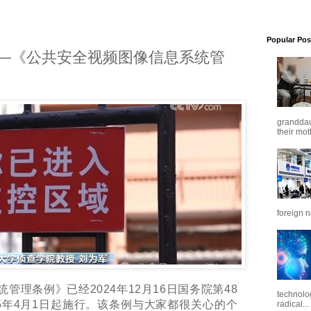
Popular Pos
—《公共安全视频图像信息系统管
granddaug
their mot
foreign n
统管理条例》已经
2024
年
12
月
16
日国务院第
48
technolo
5
年
4
月
1
日起施行。该条例与大家都很关心的个
radical...