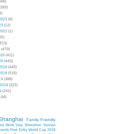
506)
(283)
8)
2023
(9)
23
(12)
2022
(1)
55)
513)
0
(470)
020
(411)
20
(443)
2019
(445)
2019
(516)
19
(388)
 2019
(322)
9
(241)
104)
Shanghai
Family-Friendly
na Work Visa
Shenzhen
Yunnan
vents
Free Entry
World Cup 2026