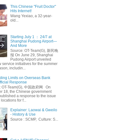
This Chinese "Fruit Doctor"
Hits Internet!
Wang Yexiao, a 32-year-
old...
Starting July 1 ： 24/7 at
Shanghai Pudong Airport—
And More
Source: OT-Team(G), 新民晚
报 On June 29, Shanghai
Pudong Airport unveiled
 service initiatives for the summer
ason, includin...
ing Limits on Overseas Bank
fficial Response
: OT-Team(G), 中国政府网 On
 18, the Chinese government
published a response to the issue
 locations for f...
Explainer: Laowai & Gweilo
- History & Use
Source : SCMP, Culture: S...