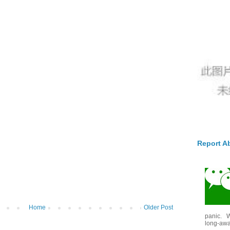
Report A
Home
Older Post
panic. W
long-awai