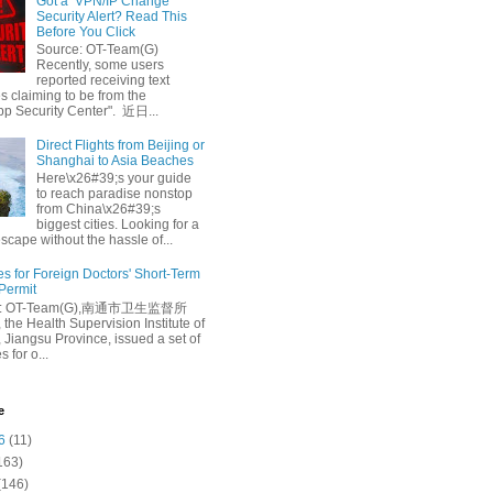
Got a ‘VPN/IP Change’
Security Alert? Read This
Before You Click
Source: OT-Team(G)
Recently, some users
reported receiving text
 claiming to be from the
p Security Center". 近日...
Direct Flights from Beijing or
Shanghai to Asia Beaches
Here\x26#39;s your guide
to reach paradise nonstop
from China\x26#39;s
biggest cities. Looking for a
escape without the hassle of...
es for Foreign Doctors' Short-Term
 Permit
e: OT-Team(G),南通市卫生监督所
 the Health Supervision Institute of
 Jiangsu Province, issued a set of
 for o...
e
6
(11)
163)
(146)