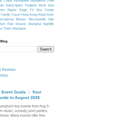
ns
China Permanent Residence
Free
e Subscription
Thailand
Work Visa
mer Rights
Eagle TV Box
Family
a
Family Travel
Hong Kong
Hubei
Inner
ternational Movies
Microneedle Hair
Plum Rain Season
Shanghai Nightlife
se
That's Mandarin
 Blog
ate Reviews
olicy
 Event Guide ： Your
uide to August 2026
anghai's top events from Aug 5-
ve music, comedy, pool parties,
shows. Many events offer free