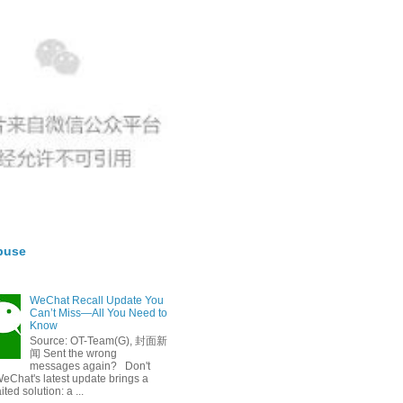
buse
WeChat Recall Update You
Can’t Miss—All You Need to
Know
Source: OT-Team(G), 封面新
闻 Sent the wrong
messages again? Don't
eChat's latest update brings a
ted solution: a ...