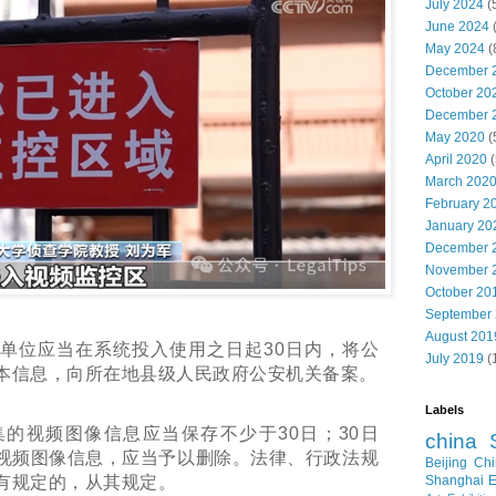
July 2024
(
June 2024
May 2024
(
December 
October 20
December 
May 2020
(
April 2020
(
March 202
February 2
January 20
December 
November 
October 20
September
August 201
单位应当在系统投入使用之日起
30
日内，将公
July 2019
(
本信息，向所在地县级人民政府公安机关备案。
Labels
的视频图像信息应当保存不少于
30
日；
30
日
china
视频图像信息，应当予以删除。法律、行政法规
Beijing
Chi
Shanghai E
有规定的，从其规定。