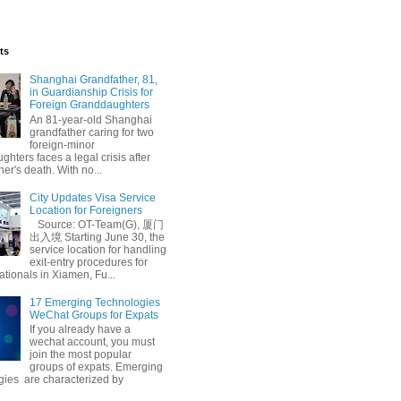
ts
Shanghai Grandfather, 81,
in Guardianship Crisis for
Foreign Granddaughters
An 81-year-old Shanghai
grandfather caring for two
foreign-minor
hters faces a legal crisis after
her's death. With no...
City Updates Visa Service
Location for Foreigners
Source: OT-Team(G), 厦门
出入境 Starting June 30, the
service location for handling
exit-entry procedures for
ationals in Xiamen, Fu...
17 Emerging Technologies
WeChat Groups for Expats
If you already have a
wechat account, you must
join the most popular
groups of expats. Emerging
gies are characterized by